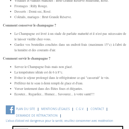
Volailles et viandes blanches : Brut Grande Réserve Millésime, Rosé.
Fromages : Rilly Rouge.
Desserts : Demi-sec, Rosé.
Coktails, mariages : Brut Grande Réserve.
Comment conserver le champagne ?
Le Champagne est livré à un stade de parfaite maturité et il n'est pas nécessaire de
le laisser vieillir chez-vous.
Gardez vos bouteilles couchées dans un endroit frais (maximum 15°c) à l'abri de
la lumière et des courants d'air.
Comment servir le champagne ?
Servez le Champagne frais mais non glacé.
La température idéale est de 6 à 8°c.
Evitez le séjour prolongé dans le réfrigérateur ce qui "casserait" le vin.
Préférez-lui le seau à demi rempli de glace et d'eau.
Verser lentement dans des flûtes fines et élégantes.
Ecoutez... Regardez... Humez... Savourez... à votre santé!!!
PLAN DU SITE
MENTIONS LÉGALES
C.G.V.
CONTACT
DEMANDE DE RÉTRACTATION
L'abus d'alcool est dangereux pour la santé, veuillez consommer avec modération